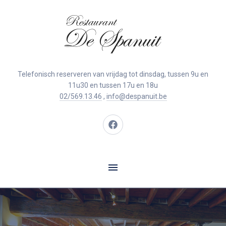
Clo
(Esc
Telefonisch reserveren van vrijdag tot dinsdag, tussen 9u en
11u30 en tussen 17u en 18u
02/569.13.46
,
info@despanuit.be
New
Window