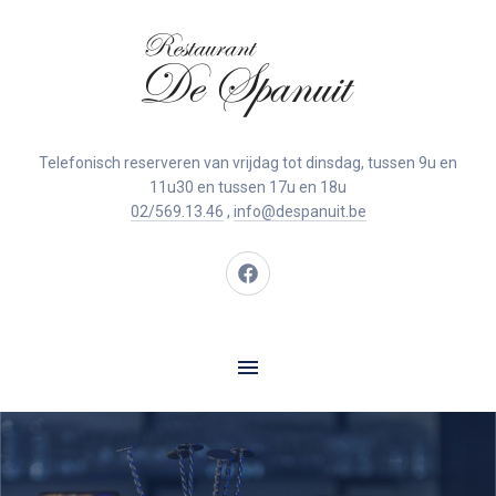
Clo
(Esc
Telefonisch reserveren van vrijdag tot dinsdag, tussen 9u en
11u30 en tussen 17u en 18u
02/569.13.46
,
info@despanuit.be
New
Window