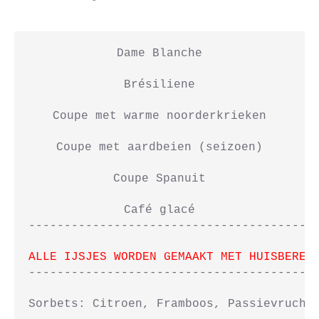
Dame Blanche

Brésiliene

Coupe met warme noorderkrieken

Coupe met aardbeien (seizoen)

Coupe Spanuit

Café glacé

-----------------------------------------
ALLE IJSJES WORDEN GEMAAKT MET HUISBEREI
-----------------------------------------
Sorbets: Citroen, Framboos, Passievrucht
